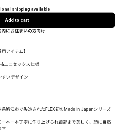
tional shipping available
Add to cart
国内にお住まいの方向け
着用アイテム】
ト&ユニセックス仕様
やすいデザイン
市で製造されたFLEX初のMade in Japanシリーズ
て一本一本丁寧に作り上げられ細部まで美しく、顔に自然
ます