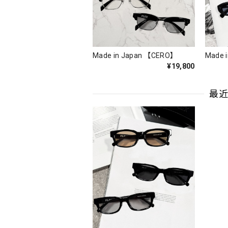
Made in Japan 【CERO】
Made 
¥19,800
最