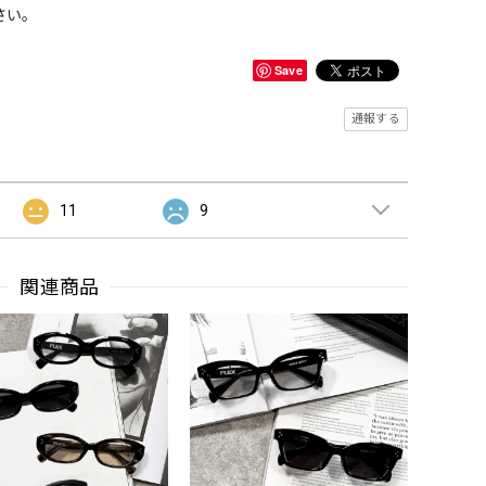
さい。
Save
通報する
11
9
関連商品