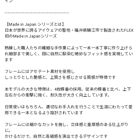
イン
------------------------------------------------
【Made in Japan シリーズとは】
日本が世界に誇るアイウェアの聖地・福井県鯖江市で製造されたFLEX
初のMade in Japanシリーズ
熟練した職人たちの繊細な手作業によって一本一本丁寧に作り上げら
れ細部まで美しく、顔に自然に馴染む絶妙なフィット感を実現してい
ます
フレームにはアセテート素材を使用し
しっとりとした艶感と、上質さを感じさせる質感が特徴です
本モデルの大きな特徴は、4枚蝶番の採用。従来の蝶番と比べ、上下
左右からの衝撃に強く、耐久性が大きく向上しています。
日常使いはもちろん、適切なお手入れを行うことで生涯にわたって愛
用できる一本となるよう設計されています
フレームには細かなカットを施し、立体感と重厚感のある仕上がり
に。
かけるだけで、自然と高級感を演出できるデザインです