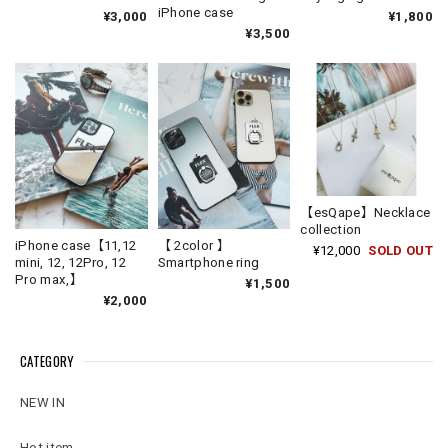
iPhone case
¥3,000
¥1,800
¥3,500
【esQape】Necklace
collection
iPhone case【11,12
【 2color 】
¥12,000
SOLD OUT
mini, 12, 12Pro, 12
Smartphone ring
Pro max,】
¥1,500
¥2,000
CATEGORY
NEW IN
Hot item