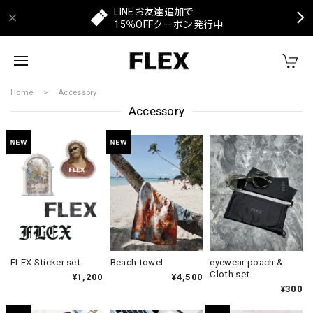
LINEお友達追加で
15％OFFクーポン発行中
Home
Accessory
Accessory
FLEX Sticker set
eyewear poach &
Beach towel
Cloth set
¥1,200
¥4,500
¥300