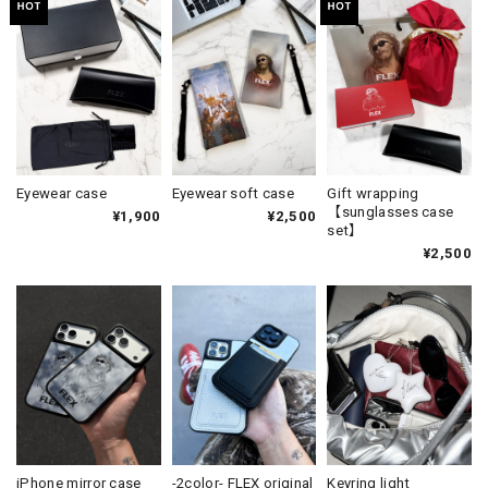
Eyewear case
Eyewear soft case
Gift wrapping
【sunglasses case
¥1,900
¥2,500
set】
¥2,500
iPhone mirror case
-2color- FLEX original
Keyring light