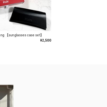
ping 【sunglasses case set】
¥2,500