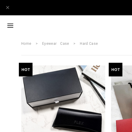
Home
Eyewear Case
Hard Case