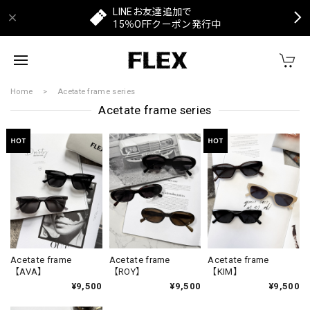
LINEお友達追加で
15％OFFクーポン発行中
Home
Acetate frame series
Acetate frame series
Acetate frame
Acetate frame
Acetate frame
【AVA】
【ROY】
【KIM】
¥9,500
¥9,500
¥9,500