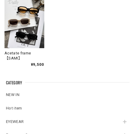
Acetate frame
【SAMI】
¥9,500
CATEGORY
NEW IN
Hot item
EYEWEAR