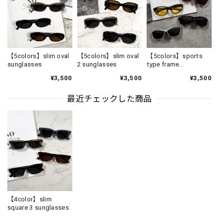
【5colors】slim oval
【5colors】slim oval
【5colors】sports
sunglasses
2 sunglasses
type frame
sunglasses
¥3,500
¥3,500
¥3,500
最近チェックした商品
【4color】slim
square 3 sunglasses