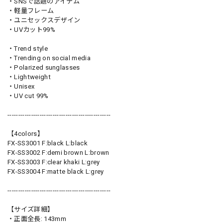
・SNSで話題のアイテム
・軽量フレーム
・ユニセックスデザイン
・UVカット99%
・Trend style
・Trending on social media
・Polarized sunglasses
・Lightweight
・Unisex
・UV cut 99%
------------------------------------------------
【4colors】
FX-SS3001 F:black L:black
FX-SS3002 F:demi brown L:brown
FX-SS3003 F:clear khaki L:grey
FX-SS3004 F:matte black L:grey
------------------------------------------------
【サイズ詳細】
・正面全長: 143mm