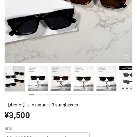
【4color】slim square 3 sunglasses
¥3,500
種類